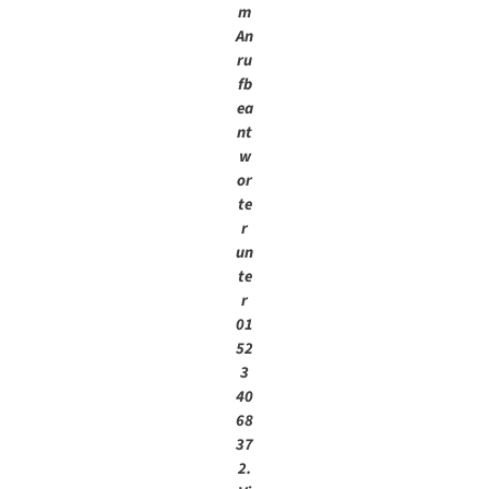
m
An
ru
fb
ea
nt
w
or
te
r
un
te
r
01
52
3
40
68
37
2.