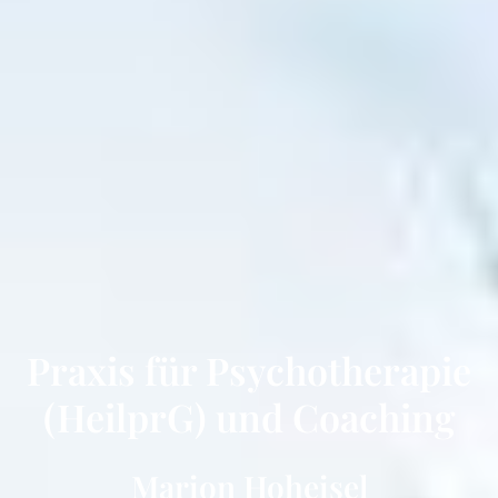
Praxis für Psychotherapie
(HeilprG) und Coaching
Marion Hoheisel