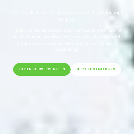
Dipl. Musiklehrerin | Heilpraktikerin für Psychotherapie
(HeilprG)
Herzlich Willkommen auf meiner Homepage! Treten Sie mit
mir in Kontakt oder besuchen Sie mich. Ich freue mich auf
Sie und setze mich so schnell wie möglich mit Ihnen in
Verbindung.
ZU DEN SCHWERPUNKTEN
JETZT KONTAKTIEREN