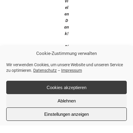
Vi
el
en
D
an
k!
Bi
tt
Cookie-Zustimmung verwalten
e
Wir verwenden Cookies, um unsere Website und unseren Service
be
zu optimieren.
Datenschutz
–
Impressum
ac
ht
en
Cookies akzeptieren
Si
e,
Ablehnen
da
ss
Einstellungen anzeigen
di
e
K